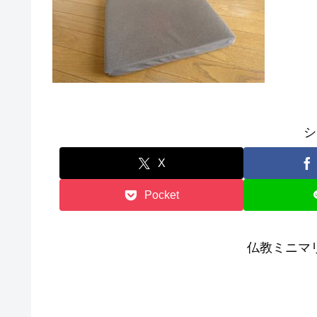
シ
X
Pocket
仏教ミニマリス