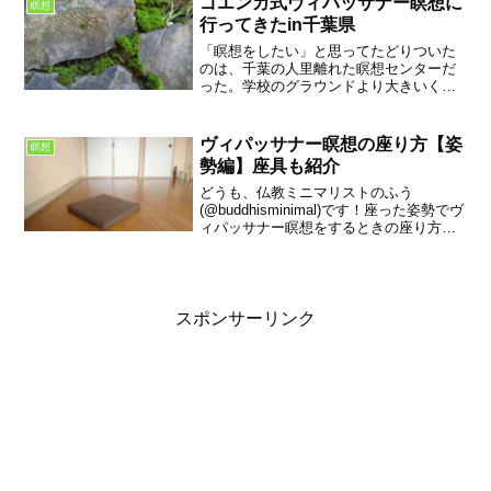
ゴエンカ式ヴィパッサナー瞑想に
瞑想
行ってきたin千葉県
「瞑想をしたい」と思ってたどりついた
のは、千葉の人里離れた瞑想センターだ
った。学校のグラウンドより大きいくら
いの瞑想センターでは、カエルがその辺
でぴょこぴょこ飛んでいたり、竹やぶが
あったり、夜になると星がよく見える。
ヴィパッサナー瞑想の座り方【姿
瞑想
僕が行ってきた10日間コ...
勢編】座具も紹介
どうも、仏教ミニマリストのふう
(@buddhisminimal)です！座った姿勢でヴ
ィパッサナー瞑想をするときの座り方と
手の位置、形を紹介します。ついでに座
具の紹介もします！基本的に日本ヴィパ
ッサナー協会（ゴエンカ式）のヴィパッ
サナー瞑想を...
スポンサーリンク