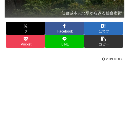
仙台城本丸北壁からみる仙台市街
X
Facebook
はてブ
Pocket
LINE
コピー
2019.10.03