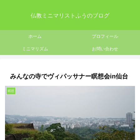
仏教ミニマリストふうのブログ
ホーム
プロフィール
ミニマリズム
お問い合わせ
みんなの寺でヴィパッサナー瞑想会in仙台
瞑想